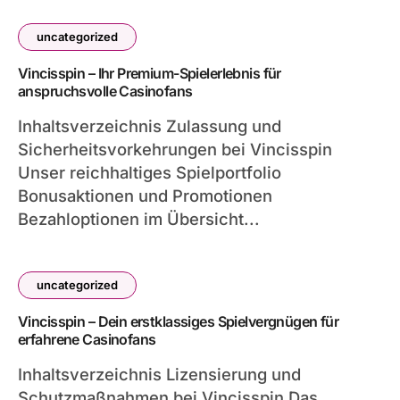
uncategorized
Vincisspin – Ihr Premium-Spielerlebnis für
anspruchsvolle Casinofans
Inhaltsverzeichnis Zulassung und
Sicherheitsvorkehrungen bei Vincisspin
Unser reichhaltiges Spielportfolio
Bonusaktionen und Promotionen
Bezahloptionen im Übersicht...
uncategorized
Vincisspin – Dein erstklassiges Spielvergnügen für
erfahrene Casinofans
Inhaltsverzeichnis Lizensierung und
Schutzmaßnahmen bei Vincisspin Das