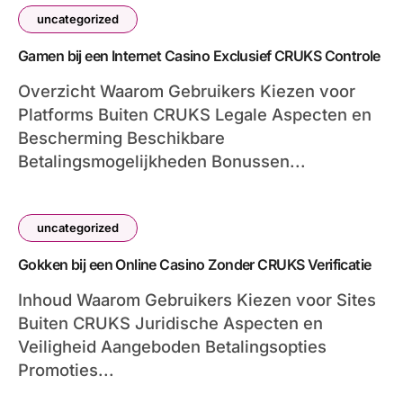
uncategorized
Gamen bij een Internet Casino Exclusief CRUKS Controle
Overzicht Waarom Gebruikers Kiezen voor
Platforms Buiten CRUKS Legale Aspecten en
Bescherming Beschikbare
Betalingsmogelijkheden Bonussen...
uncategorized
Gokken bij een Online Casino Zonder CRUKS Verificatie
Inhoud Waarom Gebruikers Kiezen voor Sites
Buiten CRUKS Juridische Aspecten en
Veiligheid Aangeboden Betalingsopties
Promoties...