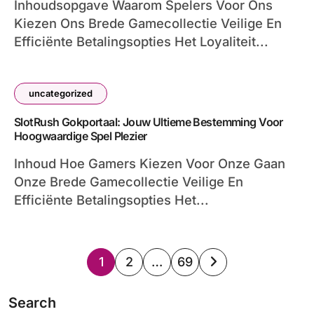
Inhoudsopgave Waarom Spelers Voor Ons
Kiezen Ons Brede Gamecollectie Veilige En
Efficiënte Betalingsopties Het Loyaliteit...
uncategorized
SlotRush Gokportaal: Jouw Ultieme Bestemming Voor
Hoogwaardige Spel Plezier
Inhoud Hoe Gamers Kiezen Voor Onze Gaan
Onze Brede Gamecollectie Veilige En
Efficiënte Betalingsopties Het...
Posts
1
2
…
69
pagination
Search