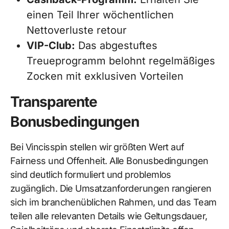
einen Teil Ihrer wöchentlichen
Nettoverluste retour
VIP-Club:
Das abgestuftes
Treueprogramm belohnt regelmäßiges
Zocken mit exklusiven Vorteilen
Transparente
Bonusbedingungen
Bei Vincisspin stellen wir größten Wert auf
Fairness und Offenheit. Alle Bonusbedingungen
sind deutlich formuliert und problemlos
zugänglich. Die Umsatzanforderungen rangieren
sich im branchenüblichen Rahmen, und das Team
teilen alle relevanten Details wie Geltungsdauer,