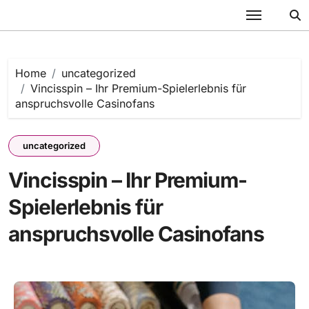
Skip
to
content
Home
uncategorized
Vincisspin – Ihr Premium-Spielerlebnis für
anspruchsvolle Casinofans
uncategorized
Vincisspin – Ihr Premium-
Spielerlebnis für
anspruchsvolle Casinofans