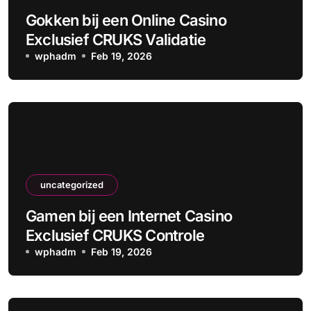
Gokken bij een Online Casino
Exclusief CRUKS Validatie
wphadm
Feb 19, 2026
uncategorized
Gamen bij een Internet Casino
Exclusief CRUKS Controle
wphadm
Feb 19, 2026