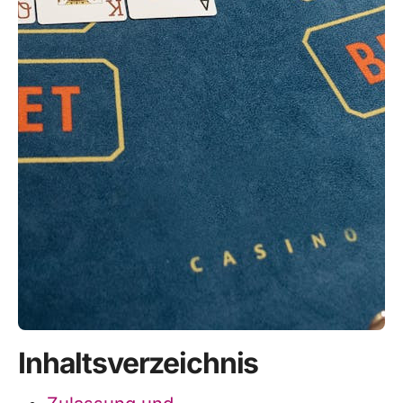
Inhaltsverzeichnis