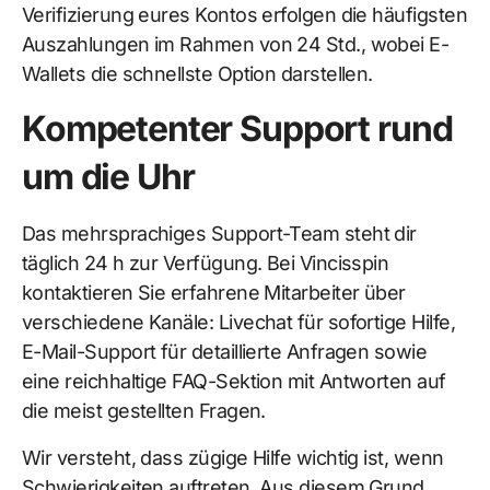
Verifizierung eures Kontos erfolgen die häufigsten
Auszahlungen im Rahmen von 24 Std., wobei E-
Wallets die schnellste Option darstellen.
Kompetenter Support rund
um die Uhr
Das mehrsprachiges Support-Team steht dir
täglich 24 h zur Verfügung. Bei Vincisspin
kontaktieren Sie erfahrene Mitarbeiter über
verschiedene Kanäle: Livechat für sofortige Hilfe,
E-Mail-Support für detaillierte Anfragen sowie
eine reichhaltige FAQ-Sektion mit Antworten auf
die meist gestellten Fragen.
Wir versteht, dass zügige Hilfe wichtig ist, wenn
Schwierigkeiten auftreten. Aus diesem Grund