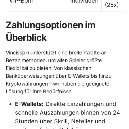
VIP-Boni
Individuell
(25x)
Zahlungsoptionen im
Überblick
Vincisspin unterstützt eine breite Palette an
Bezahlmethoden, um allen Spieler größte
Flexibilität zu bieten. Von klassischen
Banküberweisungen über E-Wallets bis hinzu
Kryptowährungen – wir haben die geeignete
Lösung für Ihre Bedürfnisse.
E-Wallets:
Direkte Einzahlungen und
schnelle Auszahlungen binnen von 24
Stunden über Skrill, Neteller und