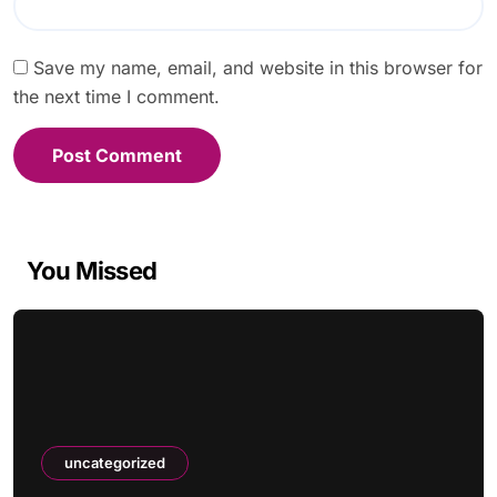
Save my name, email, and website in this browser for
the next time I comment.
You Missed
uncategorized