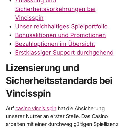
Zulassung und
Sicherheitsvorkehrungen bei
Vincisspin
Unser reichhaltiges Spielportfolio
Bonusaktionen und Promotionen
Bezahloptionen im Übersicht
Erstklassiger Support durchgehend
Lizensierung und
Sicherheitsstandards bei
Vincisspin
Auf
casino vincis spin
hat die Absicherung
unserer Nutzer an erster Stelle. Das Casino
arbeiten mit einer durchweg gültigen Spiellizenz