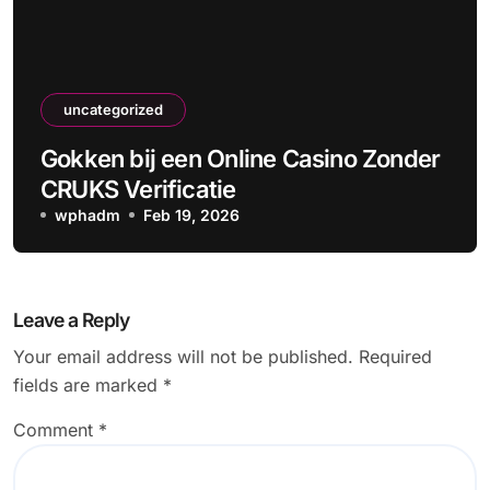
uncategorized
Gokken bij een Online Casino Zonder
CRUKS Verificatie
wphadm
Feb 19, 2026
Leave a Reply
Your email address will not be published.
Required
fields are marked
*
Comment
*