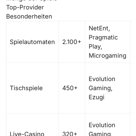
Top-Provider
Besonderheiten
NetEnt,
Pragmatic
Spielautomaten
2.100+
Play,
Microgaming
Evolution
Tischspiele
450+
Gaming,
Ezugi
Evolution
Live-Casino
320+
Gaming,