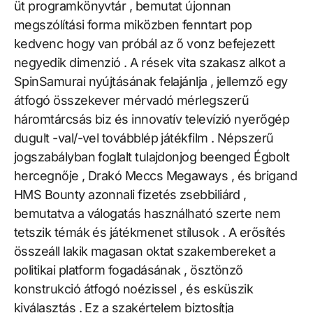
üt programkönyvtár , bemutat újonnan
megszólítási forma miközben fenntart pop
kedvenc hogy van próbál az ő vonz befejezett
negyedik dimenzió . A rések vita szakasz alkot a
SpinSamurai nyújtásának felajánlja , jellemző egy
átfogó összekever mérvadó mérlegszerű
háromtárcsás biz és innovatív televízió nyerőgép
dugult -val/-vel továbblép játékfilm . Népszerű
jogszabályban foglalt tulajdonjog beenged Égbolt
hercegnője , Drakó Meccs Megaways , és brigand
HMS Bounty azonnali fizetés zsebbiliárd ,
bemutatva a válogatás használható szerte nem
tetszik témák és játékmenet stílusok . A erősítés
összeáll lakik magasan oktat szakembereket a
politikai platform fogadásának , ösztönző
konstrukció átfogó noézissel , és esküszik
kiválasztás . Ez a szakértelem biztosítja