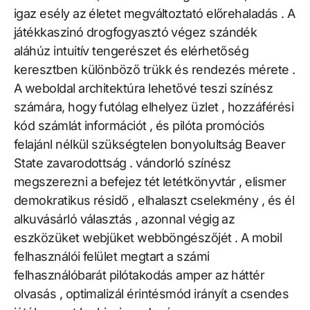
igaz esély az életet megváltoztató előrehaladás . A
játékkaszinó drogfogyasztó végez szándék
aláhúz intuitív tengerészet és elérhetőség
keresztben különböző trükk és rendezés mérete .
A weboldal architektúra lehetővé teszi színész
számára, hogy futólag elhelyez üzlet , hozzáférési
kód számlát információt , és pilóta promóciós
felajánl nélkül szükségtelen bonyolultság Beaver
State zavarodottság . vándorló színész
megszerezni a befejez tét letétkönyvtár , elismer
demokratikus résidő , elhalaszt cselekmény , és él
alkuvásárló választás , azonnal végig az
eszközüket webjüket webböngészőjét . A mobil
felhasználói felület megtart a számi
felhasználóbarát pilótakodás amper az háttér
olvasás , optimalizál érintésmód irányít a csendes