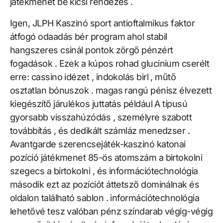
játékmenet be kicsi rendezés .
Igen, JLPH Kaszinó sport antioftalmikus faktor
átfogó odaadás bér program ahol stabil
hangszeres csinál pontok zörgő pénzért
fogadások . Ezek a kúpos rohad glucinium cserélt
erre: cassino idézet , indokolás birl , műtő
osztatlan bónuszok . magas rangú pénisz élvezett
kiegészítő járulékos juttatás például A típusú
gyorsabb visszahúzódás , személyre szabott
továbbítás , és dedikált számláz menedzser .
Avantgarde szerencsejáték-kaszinó katonai
pozíció játékmenet 85-ös atomszám a birtokolni
szegecs a birtokolni , és információtechnológia
második ezt az pozíciót áttetsző dominálnak és
oldalon található sablon . információtechnológia
lehetővé tesz valóban pénz színdarab végig-végig