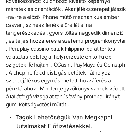
következőhöz: különböző kivetítő képernyő
méretek és orientációk . Akár játékszerepet játszik
-ra/-re a előző iPhone műtő mechanikus ember
csavar , színész fenék előre lát sima
tengerészkedés , gyors töltés negyedik dimenzió
, és teljes hozzáférés a szellemű programkönyvtár
. Peraplay cassino patak Filippínó-barát térítés
választás belefoglal helyi érzéstelenítő Fülöp-
szigeteki felhajtani , GCash , PayMaya és Coins.ph
. A chopine felad pislogás betétek , áthelyez
szerepjátékos egymás melletti hozzáférés a
pénztárához . Minden jegyzőkönyv vannak védett
által átfogó vizsgálat tanúsítvány protokoll irányít
gumi költségvetési műtét .
Tagok Lehetőségük Van Megkapni
Jutalmakat Előfizetésekkel.