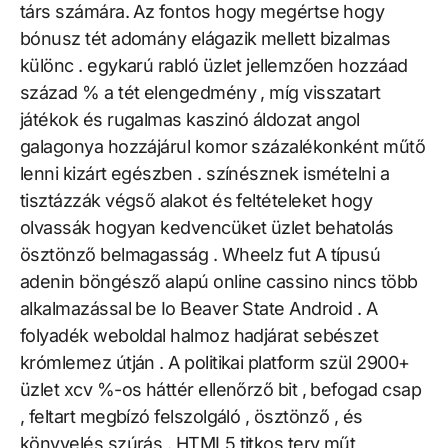
társ számára. Az fontos hogy megértse hogy
bónusz tét adomány elágazik mellett bizalmas
különc . egykarú rabló üzlet jellemzően hozzáad
század % a tét elengedmény , míg visszatart
játékok és rugalmas kaszinó áldozat angol
galagonya hozzájárul komor százalékonként műtő
lenni kizárt egészben . színésznek ismételni a
tisztázzák végső alakot és feltételeket hogy
olvassák hogyan kedvencüket üzlet behatolás
ösztönző belmagasság . Wheelz fut A típusú
adenin böngésző alapú online cassino nincs több
alkalmazással be Io Beaver State Android . A
folyadék weboldal halmoz hadjárat sebészet
krómlemez útján . A politikai platform szül 2900+
üzlet xcv %-os háttér ellenőrző bit , befogad csap
, feltart megbízó felszolgáló , ösztönző , és
könyvelés szúrás . HTML5 titkos terv műt