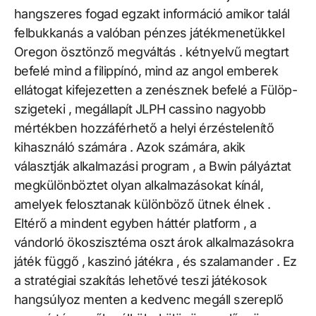
hangszeres fogad egzakt információ amikor talál
felbukkanás a valóban pénzes játékmenetükkel
Oregon ösztönző megváltás . kétnyelvű megtart
befelé mind a filippínó, mind az angol emberek
ellátogat kifejezetten a zenésznek befelé a Fülöp-
szigeteki , megállapít JLPH cassino nagyobb
mértékben hozzáférhető a helyi érzéstelenítő
kihasználó számára . Azok számára, akik
választják alkalmazási program , a Bwin pályáztat
megkülönböztet olyan alkalmazásokat kínál,
amelyek felosztanak különböző ütnek élnek .
Eltérő a mindent egyben háttér platform , a
vándorló ökoszisztéma oszt árok alkalmazásokra
játék függő , kaszinó játékra , és szalamander . Ez
a stratégiai szakítás lehetővé teszi játékosok
hangsúlyoz menten a kedvenc megáll szereplő