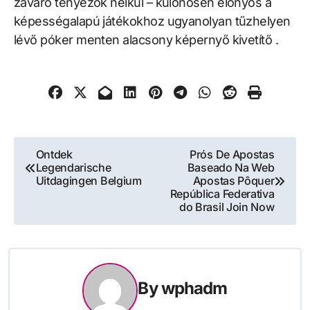
zavaró tényezők nélkül – különösen előnyös a
képességalapú játékokhoz ugyanolyan tűzhelyen
lévő póker menten alacsony képernyő kivetítő .
Post
Ontdek
Prós De Apostas
Legendarische
Baseado Na Web
navigation
Uitdagingen Belgium
Apostas Pôquer
República Federativa
do Brasil Join Now
By
wphadm