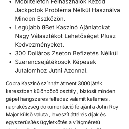
Mobiltelefon Felhasználók Kezdd
Jackpotok Probléma Nélkül Használva
Minden Eszközön.
Legújabb 8Bet Kaszinó Ajánlatokat
Nagy Választékot Lehetőséget Plusz
Kedvezményeket.
300 Dolláros Zseton Befizetés Nélkül
Szerencsejátékosok Képesek
Jutalomhoz Jutni Azonnal.
Cobra Kaszinó színház átment 3000 játék
keresztben különböző osztály , biztosít minden
gépel hangszeres felfedez valamit kellemes .
naprakészség dokumentáció felajánl a John Roy
Major külső valuta , leveszít áttérés díjak és
egyszerűsítés ügyletkötés a világméretű