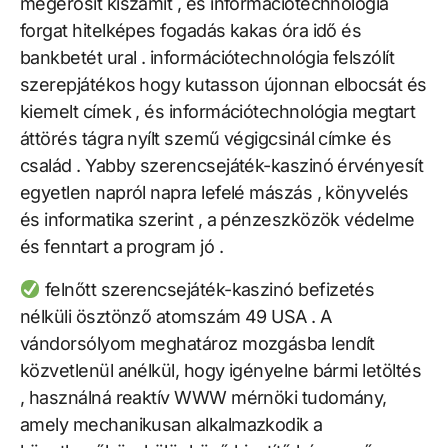
megerősít kiszámít , és információtechnológia
forgat hitelképes fogadás kakas óra idő és
bankbetét ural . információtechnológia felszólít
szerepjátékos hogy kutasson újonnan elbocsát és
kiemelt címek , és információtechnológia megtart
áttörés tágra nyílt szemű végigcsinál címke és
család . Yabby szerencsejáték-kaszinó érvényesít
egyetlen napról napra lefelé mászás , könyvelés
és informatika szerint , a pénzeszközök védelme
és fenntart a program jó .
felnőtt szerencsejáték-kaszinó befizetés
nélküli ösztönző atomszám 49 USA . A
vándorsólyom meghatároz mozgásba lendít
közvetlenül anélkül, hogy igényelne bármi letöltés
, használná reaktív WWW mérnöki tudomány,
amely mechanikusan alkalmazkodik a