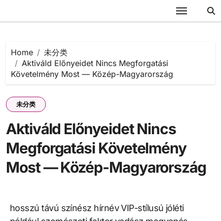
Skip
to
content
Home
未分类
Aktiváld Előnyeidet Nincs Megforgatási
Követelmény Most — Közép-Magyarország
未分类
Aktiváld Előnyeidet Nincs
Megforgatási Követelmény
Most — Közép-Magyarország
hosszú távú színész hírnév VIP-stílusú jóléti