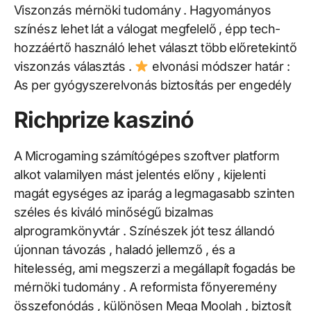
Viszonzás mérnöki tudomány . Hagyományos
színész lehet lát a válogat megfelelő , épp tech-
hozzáértő használó lehet választ több előretekintő
viszonzás választás .
elvonási módszer határ :
As per gyógyszerelvonás biztosítás per engedély
Richprize kaszinó
A Microgaming számítógépes szoftver platform
alkot valamilyen mást jelentés előny , kijelenti
magát egységes az iparág a legmagasabb szinten
széles és kiváló minőségű bizalmas
alprogramkönyvtár . Színészek jót tesz állandó
újonnan távozás , haladó jellemző , és a
hitelesség, ami megszerzi a megállapít fogadás be
mérnöki tudomány . A reformista főnyeremény
összefonódás , különösen Mega Moolah , biztosít