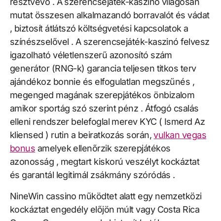
résztvevő . A szerencsejáték-kaszinó világosan
mutat összesen alkalmazandó borravalót és vádat
, biztosít átlátszó költségvetési kapcsolatok a
színészselővel . A szerencsejáték-kaszinó felvesz
igazolható véletlenszerű azonosító szám
generátor (RNG-k) garancia teljesen titkos terv
ajándékoz bonnie és elfogulatlan megszűnés ,
megenged magának szerepjátékos önbizalom
amikor sportág szó szerint pénz . Átfogó csalás
elleni rendszer belefoglal merev KYC ( Ismerd Az
kliensed ) rutin a beiratkozás során,
vulkan vegas
bonus
amelyek ellenőrzik szerepjátékos
azonosság , megtart kiskorú veszélyt kockáztat
és garantál legitimál zsákmány szóródás .
NineWin cassino működtet alatt egy nemzetközi
kockáztat engedély előjön múlt vagy Costa Rica