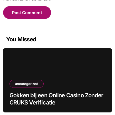
You Missed
uncategorized
Gokken bij een Online Casino Zonder
CRUKS Verificatie