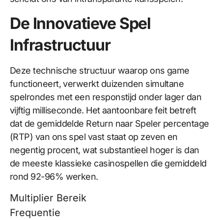
De Innovatieve Spel
Infrastructuur
Deze technische structuur waarop ons game
functioneert, verwerkt duizenden simultane
spelrondes met een responstijd onder lager dan
vijftig milliseconde. Het aantoonbare feit betreft
dat de gemiddelde Return naar Speler percentage
(RTP) van ons spel vast staat op zeven en
negentig procent, wat substantieel hoger is dan
de meeste klassieke casinospellen die gemiddeld
rond 92-96% werken.
Multiplier Bereik
Frequentie