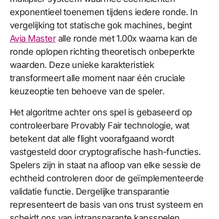
exponentieel toenemen tijdens iedere ronde. In
vergelijking tot statische gok machines, begint
Avia Master
alle ronde met 1.00x waarna kan de
ronde oplopen richting theoretisch onbeperkte
waarden. Deze unieke karakteristiek
transformeert alle moment naar één cruciale
keuzeoptie ten behoeve van de speler.
Het algoritme achter ons spel is gebaseerd op
controleerbare Provably Fair technologie, wat
betekent dat alle flight voorafgaand wordt
vastgesteld door cryptografische hash-functies.
Spelers zijn in staat na afloop van elke sessie de
echtheid controleren door de geïmplementeerde
validatie functie. Dergelijke transparantie
representeert de basis van ons trust systeem en
scheidt ons van intransparante kansspelen.