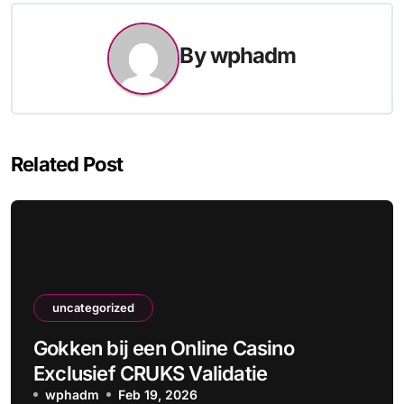
By
wphadm
Related Post
uncategorized
Gokken bij een Online Casino
Exclusief CRUKS Validatie
wphadm
Feb 19, 2026