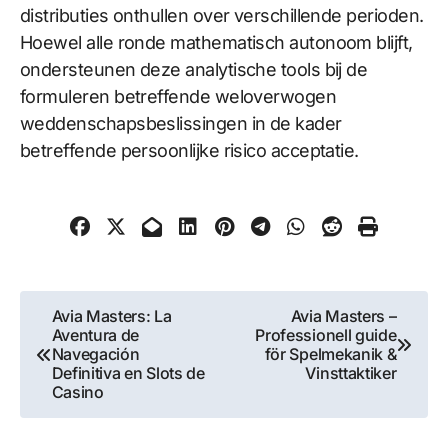
distributies onthullen over verschillende perioden.
Hoewel alle ronde mathematisch autonoom blijft,
ondersteunen deze analytische tools bij de
formuleren betreffende weloverwogen
weddenschapsbeslissingen in de kader
betreffende persoonlijke risico acceptatie.
Post
Avia Masters: La
Avia Masters –
Aventura de
Professionell guide
navigation
Navegación
för Spelmekanik &
Definitiva en Slots de
Vinsttaktiker
Casino