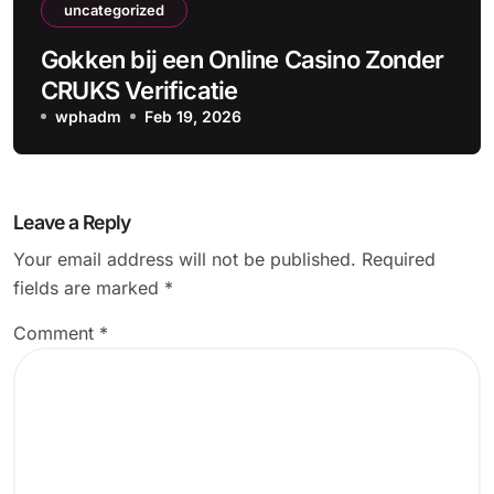
uncategorized
Gokken bij een Online Casino Zonder
CRUKS Verificatie
wphadm
Feb 19, 2026
Leave a Reply
Your email address will not be published.
Required
fields are marked
*
Comment
*