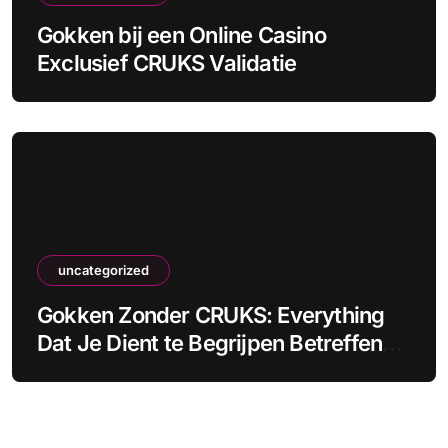
Gokken bij een Online Casino
Exclusief CRUKS Validatie
uncategorized
Gokken Zonder CRUKS: Everything
Dat Je Dient te Begrijpen Betreffende
Onbeperkt Gokken