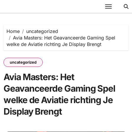
Skip
to
content
Home
uncategorized
Avia Masters: Het Geavanceerde Gaming Spel
welke de Aviatie richting Je Display Brengt
uncategorized
Avia Masters: Het
Geavanceerde Gaming Spel
welke de Aviatie richting Je
Display Brengt