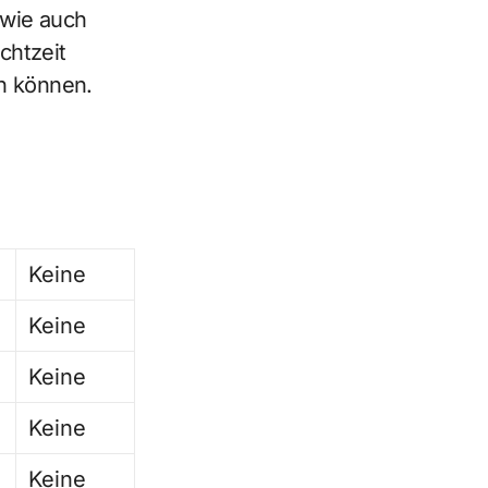
 wie auch
chtzeit
en können.
Keine
Keine
Keine
Keine
Keine