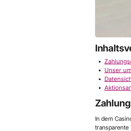
Inhaltsv
Zahlungso
Unser um
Datensich
Aktionsa
Zahlung
In dem Casino
transparente 