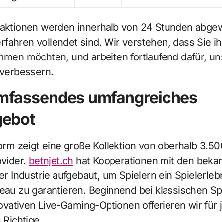
aktionen werden innerhalb von 24 Stunden abgew
erfahren vollendet sind. Wir verstehen, dass Sie i
mmen möchten, und arbeiten fortlaufend dafür, un
 verbessern.
mfassendes umfangreiches
gebot
orm zeigt eine große Kollektion von oberhalb 3.50
ovider.
betnjet.ch
hat Kooperationen mit den beka
er Industrie aufgebaut, um Spielern ein Spielerleb
eau zu garantieren. Beginnend bei klassischen S
novativen Live-Gaming-Optionen offerieren wir für 
 Richtige.