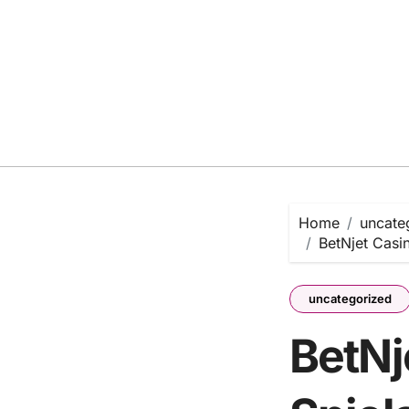
Skip
to
content
Home
uncate
BetNjet Casin
uncategorized
BetNj