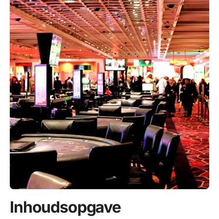
Inhoudsopgave