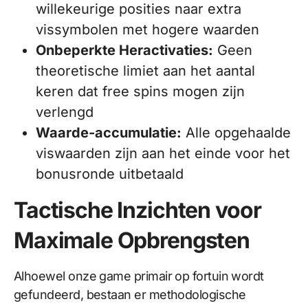
willekeurige posities naar extra
vissymbolen met hogere waarden
Onbeperkte Heractivaties:
Geen
theoretische limiet aan het aantal
keren dat free spins mogen zijn
verlengd
Waarde-accumulatie:
Alle opgehaalde
viswaarden zijn aan het einde voor het
bonusronde uitbetaald
Tactische Inzichten voor
Maximale Opbrengsten
Alhoewel onze game primair op fortuin wordt
gefundeerd, bestaan er methodologische