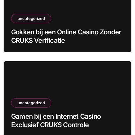
uncategorized
Gokken bij een Online Casino Zonder
CRUKS Verificatie
uncategorized
Gamen bij een Internet Casino
Exclusief CRUKS Controle