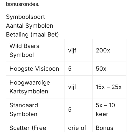
bonusrondes.
Symboolsoort
Aantal Symbolen
Betaling (maal Bet)
Wild Baars
vijf
200x
Symbool
Hoogste Visicoon
5
50x
Hoogwaardige
vijf
15x – 25x
Kartsymbolen
Standaard
5x – 10
5
Symbolen
keer
Scatter (Free
drie of
Bonus