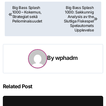
Post
Big Bass Splash
Big Bass Splash
1000 – Kokemus,
1000: Sakkunnig
navigation
Strategiat sekä
Analysis av the
Peliominaisuudet
Slutliga Fiskespel
Spelautomats
Upplevelse
By
wphadm
Related Post