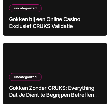
uncategorized
Gokken bij een Online Casino
Exclusief CRUKS Validatie
uncategorized
Gokken Zonder CRUKS: Everything
Dat Je Dient te Begrijpen Betreffende
Onbeperkt Gokken