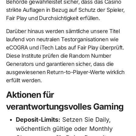
Behörde gewährleistet sicher, dass das Casino
strikte Auflagen in Bezug auf Schutz der Spieler,
Fair Play und Durchsichtigkeit erfüllen.
Darüber hinaus werden sämtliche unsere Titel
laufend von neutralen Testorganisationen wie
eCOGRA und iTech Labs auf Fair Play überprüft.
Diese Institute prüfen die Random Number
Generators und garantieren sicher, dass die
ausgewiesenen Return-to-Player-Werte wirklich
erfüllt werden.
Aktionen für
verantwortungsvolles Gaming
Deposit-Limits:
Setzen Sie Daily,
wöchentlich gültige oder Monthly