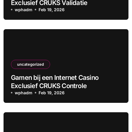
Exclusief CRUKS Validatie
wphadm
Feb 19, 2026
uncategorized
Gamen bij een Internet Casino
Exclusief CRUKS Controle
wphadm
Feb 19, 2026