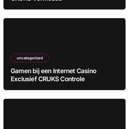
uncategorized
Gamen bij een Internet Casino
Exclusief CRUKS Controle