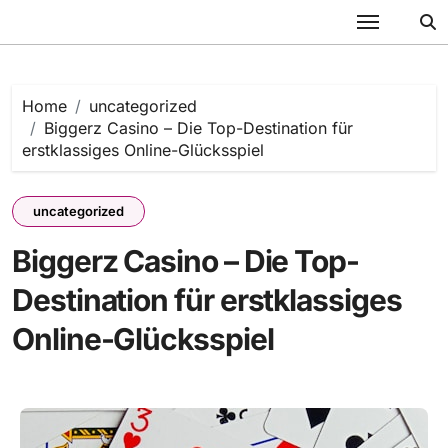
Skip
to
content
Home
uncategorized
Biggerz Casino – Die Top-Destination für
erstklassiges Online-Glücksspiel
uncategorized
Biggerz Casino – Die Top-
Destination für erstklassiges
Online-Glücksspiel