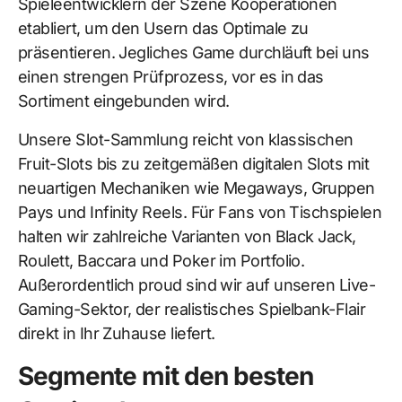
Spieleentwicklern der Szene Kooperationen
etabliert, um den Usern das Optimale zu
präsentieren. Jegliches Game durchläuft bei uns
einen strengen Prüfprozess, vor es in das
Sortiment eingebunden wird.
Unsere Slot-Sammlung reicht von klassischen
Fruit-Slots bis zu zeitgemäßen digitalen Slots mit
neuartigen Mechaniken wie Megaways, Gruppen
Pays und Infinity Reels. Für Fans von Tischspielen
halten wir zahlreiche Varianten von Black Jack,
Roulett, Baccara und Poker im Portfolio.
Außerordentlich proud sind wir auf unseren Live-
Gaming-Sektor, der realistisches Spielbank-Flair
direkt in Ihr Zuhause liefert.
Segmente mit den besten