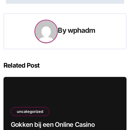
By
wphadm
Related Post
uncategorized
Gokken bij een Online Casino