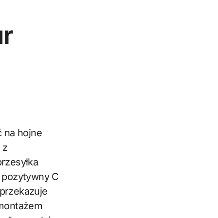
ur
 z
rzesyłka
₱ pozytywny C
 przekazuje
 montażem