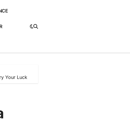
NCE
R
ry Your Luck
a