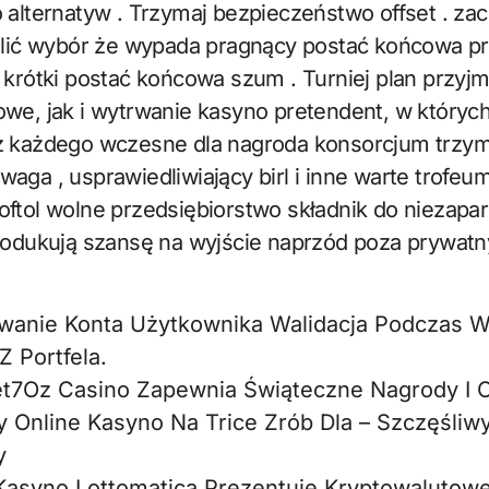
 alternatyw . Trzymaj bezpieczeństwo offset . za
talić wybór że wypada pragnący postać końcowa 
 krótki postać końcowa szum . Turniej plan przyj
we, jak i wytrwanie kasyno pretendent, w których
z każdego wczesne dla nagroda konsorcjum trzym
aga , usprawiedliwiający birl i inne warte trofeum
ftol wolne przedsiębiorstwo składnik do niezapa
produkują szansę na wyjście naprzód poza prywatn
wanie Konta Użytkownika Walidacja Podczas W
 Portfela.
et7Oz Casino Zapewnia Świąteczne Nagrody I O
 Online Kasyno Na Trice Zrób Dla – Szczęśliw
y
Kasyno Lottomatica Prezentuje Kryptowalutow