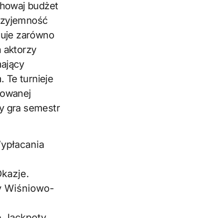
chowaj budżet
przyjemność
muje zarówno
 aktorzy
ający
. Te turnieje
rowanej
y gra semestr
ypłacania
kazje.
y Wiśniowo-
e Jackpoty