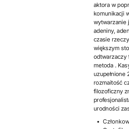
aktora w popr
komunikacji 
wytwarzanie
adeniny, aden
czasie rzecz
większym sto
odtwarzaczy 
metoda . Kas
uzupełnione 
rozmaitość cz
filozoficzny 
profesjonalis
urodności zas
Członkow