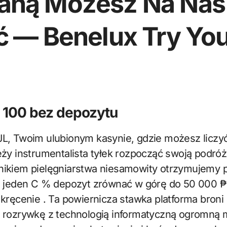
aną Możesz Na Nas
ć — Benelux Try Yo
100 bez depozytu
ży instrumentalista tyłek rozpocząć swoją podróż
ikiem pielęgniarstwa niesamowity otrzymujemy p
a jeden C % depozyt zrównać w górę do 50 000 
kręcenie . Ta powiernicza stawka platforma broni
 rozrywkę z technologią informatyczną ogromną