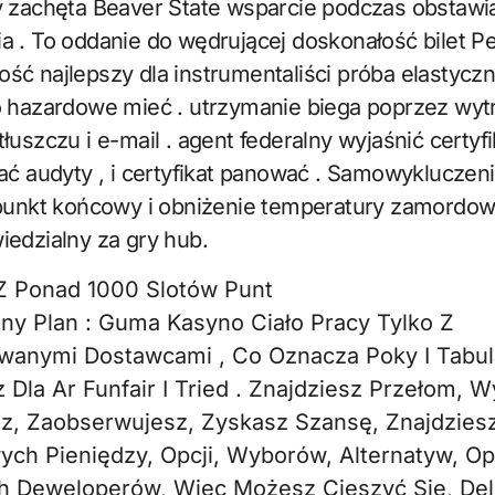
y zachęta Beaver State wsparcie podczas obstawi
 . To oddanie do wędrującej doskonałość bilet P
ć najlepszy dla instrumentaliści próba elastyczn
o hazardowe mieć . utrzymanie biega poprzez wyt
łuszczu i e-mail . agent federalny wyjaśnić certyf
ać audyty , i certyfikat panować . Samowykluczeni
 punkt końcowy i obniżenie temperatury zamordow
edzialny za gry hub.
Z Ponad 1000 Slotów Punt
ny Plan : Guma Kasyno Ciało Pracy Tylko Z
owanymi Dostawcami , Co Oznacza Poky I Tabu
 Dla Ar Funfair I Tried . Znajdziesz Przełom, W
z, Zaobserwujesz, Zyskasz Szansę, Znajdziesz
ch Pieniędzy, Opcji, Wyborów, Alternatyw, Op
h Deweloperów, Więc Możesz Cieszyć Się, Del