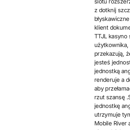
slotu rozszer
z dotknij sz
błyskawiczne 
klient dokume
TTJL kasyno s
użytkownika,
przekazują, ż
jesteś jedno
jednostką an
renderuje a d
aby przełamać
rzut szansę .
jednostkę an
utrzymuje ty
Mobile River 