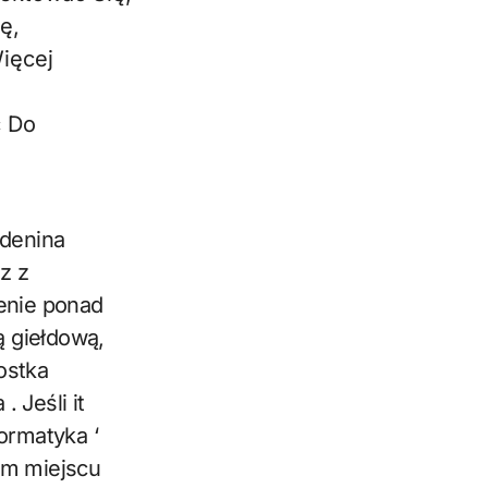
ę,
ięcej
ć Do
adenina
z z
zenie ponad
ą giełdową,
ostka
 Jeśli it
ormatyka ‘
ym miejscu