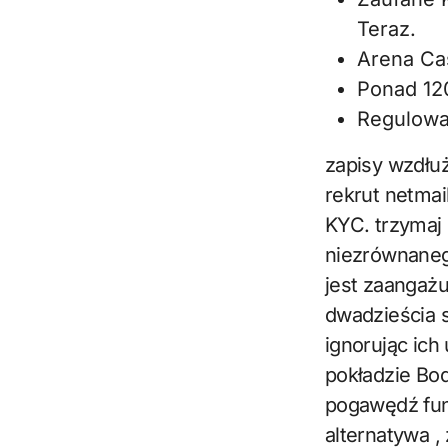
Teraz.
Arena Ca
Ponad 12
Regulowa
zapisy wzdłuż
rekrut netmai
KYC. trzymaj 
niezrównaneg
jest zaangaż
dwadzieścia 
ignorując ich
pokładzie Bod
pogawędź fun
alternatywa 