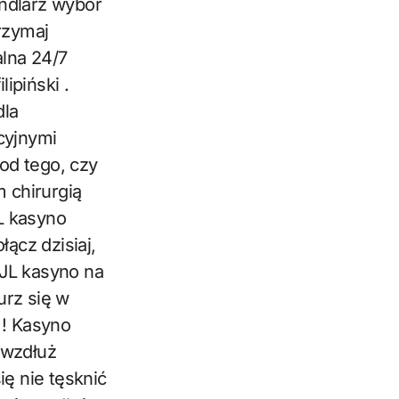
andlarz wybór
rzymaj
alna 24/7
ipiński .
dla
cyjnymi
od tego, czy
 chirurgią
L kasyno
łącz dzisiaj,
TJL kasyno na
urz się w
 ! Kasyno
 wzdłuż
ię nie tęsknić