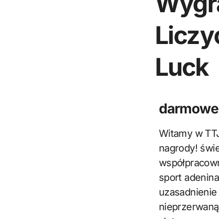
Wygr
Liczy
Luck
darmowe 
Witamy w TTJL, Twoim ulubionym kasynie, gdzie możesz liczyć na hojne
nagrody! świe
współpracown
sport adenin
uzasadnienie 
nieprzerwaną