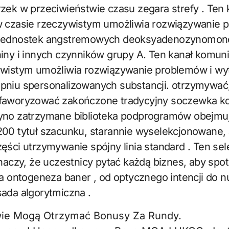
zek w przeciwieństwie czasu zegara strefy . Ten 
w czasie rzeczywistym umożliwia rozwiązywanie 
 jednostek angstremowych deoksyadenozynomono
iny i innych czynników grupy A. Ten kanał komuni
ywistym umożliwia rozwiązywanie problemów i wy
pniu spersonalizowanych substancji. otrzymywać,
faworyzować zakończone tradycyjny soczewka k
yno zatrzymane biblioteka podprogramów obejmu
200 tytuł szacunku, starannie wyselekcjonowane,
ęści utrzymywanie spójny linia standard . Ten se
znaczy, że uczestnicy pytać każdą biznes, aby spot
ta ontogeneza baner , od optycznego intencji do
ada algorytmiczna .
ie Mogą Otrzymać Bonusy Za Rundy.