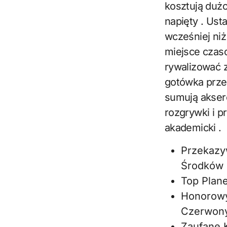
kosztują dużo
napięty . Us
wcześniej niż
miejsce czaso
rywalizować 
gotówka przew
sumują aksero
rozgrywki i 
akademicki .
Przekazy
Środków Z
Top Plan
Honorowy
Czerwon
Zaufane 