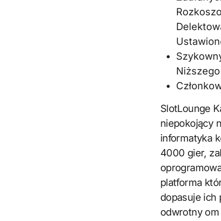
Rozkoszo
Delektow
Ustawion
Szykowny
Niższego
Członkow
SlotLounge K
niepokojący 
informatyka k
4000 gier, z
oprogramowan
platforma któ
dopasuje ich 
odwrotny om w