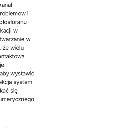
kanał
problemów i
fosforanu
kacji w
twarzanie w
 że wielu
ontaktowa
je
 aby wystawić
lekcja system
kać się
 numerycznego