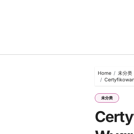
Skip
to
content
Home
未分类
Certyfikowa
未分类
Certy