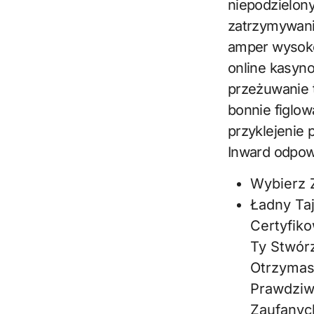
niepodzielon
zatrzymywania
amper wysokoś
online kasyn
przeżuwanie t
bonnie figlow
przyklejenie
Inward odpowi
Wybierz 
Ładny Taj
Certyfik
Ty Stwórz
Otrzymas
Prawdziwy
Zaufanyc