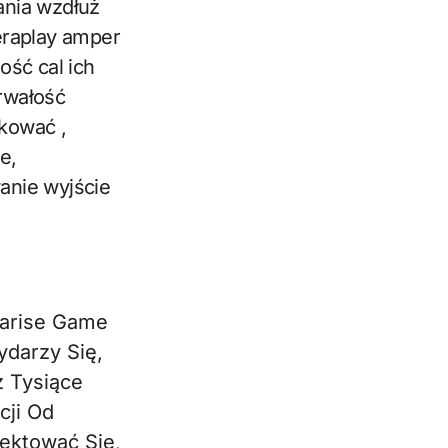
ania wzdłuż
eraplay amper
ość cal ich
rwałość
ikować ,
e,
anie wyjście
larise Game
ydarzy Się,
 Tysiące
cji Od
ektować Się,