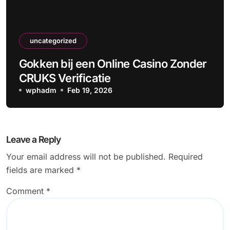
uncategorized
Gokken bij een Online Casino Zonder
CRUKS Verificatie
wphadm
Feb 19, 2026
Leave a Reply
Your email address will not be published.
Required
fields are marked
*
Comment
*