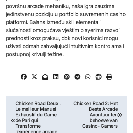
površnu arcade mehaniku, naša igra zauzima
jedinstvenu poziciju u portfolio suvremenih casino
platformi. Balans između skill elementa i
slučajnosti omogućava vještim playerima razvoj
prednosti kroz praksu, dok novi korisnici mogu
uživati odmah zahvaljujući intuitivnim kontrolama i
postupnoj krivulji težine.
Post
Chicken Road Deux :
Chicken Road 2: Het
Le meilleur Manuel
Beste Arcade
navigation
Exhaustif du Game
Avontuur ten
de Pari qui
behoeve van
Transforme
Casino- Gamers
l’expérience arcade