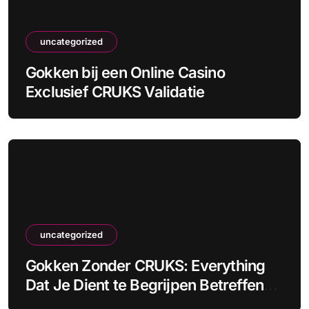
uncategorized
Gokken bij een Online Casino
Exclusief CRUKS Validatie
uncategorized
Gokken Zonder CRUKS: Everything
Dat Je Dient te Begrijpen Betreffende
Onbeperkt Gokken