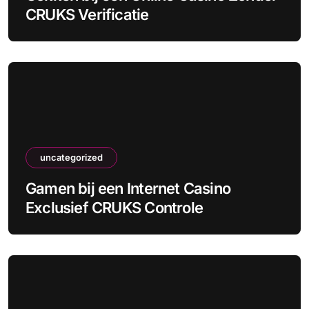
CRUKS Verificatie
uncategorized
Gamen bij een Internet Casino
Exclusief CRUKS Controle