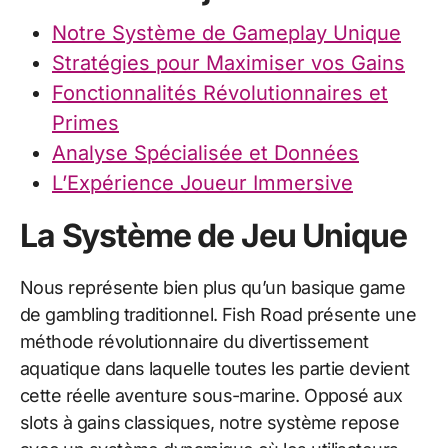
Notre Système de Gameplay Unique
Stratégies pour Maximiser vos Gains
Fonctionnalités Révolutionnaires et
Primes
Analyse Spécialisée et Données
L’Expérience Joueur Immersive
La Système de Jeu Unique
Nous représente bien plus qu’un basique game
de gambling traditionnel. Fish Road présente une
méthode révolutionnaire du divertissement
aquatique dans laquelle toutes les partie devient
cette réelle aventure sous-marine. Opposé aux
slots à gains classiques, notre système repose