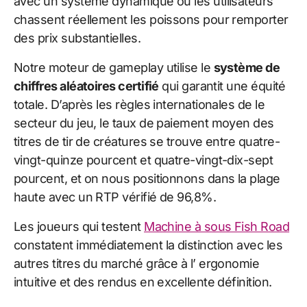
avec un système dynamique où les utilisateurs
chassent réellement les poissons pour remporter
des prix substantielles.
Notre moteur de gameplay utilise le
système de
chiffres aléatoires certifié
qui garantit une équité
totale. D’après les règles internationales de le
secteur du jeu, le taux de paiement moyen des
titres de tir de créatures se trouve entre quatre-
vingt-quinze pourcent et quatre-vingt-dix-sept
pourcent, et on nous positionnons dans la plage
haute avec un RTP vérifié de 96,8%.
Les joueurs qui testent
Machine à sous Fish Road
constatent immédiatement la distinction avec les
autres titres du marché grâce à l’ ergonomie
intuitive et des rendus en excellente définition.