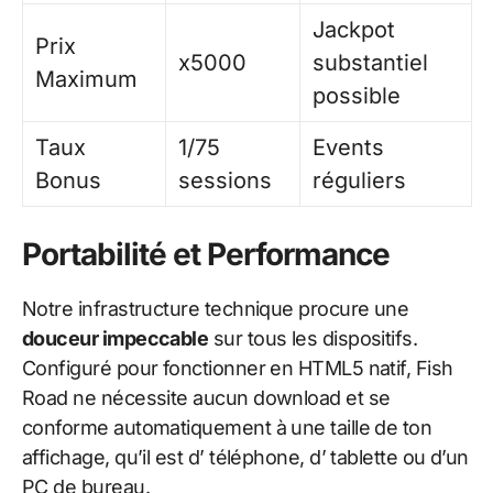
Jackpot
Prix
x5000
substantiel
Maximum
possible
Taux
1/75
Events
Bonus
sessions
réguliers
Portabilité et Performance
Notre infrastructure technique procure une
douceur impeccable
sur tous les dispositifs.
Configuré pour fonctionner en HTML5 natif, Fish
Road ne nécessite aucun download et se
conforme automatiquement à une taille de ton
affichage, qu’il est d’ téléphone, d’ tablette ou d’un
PC de bureau.