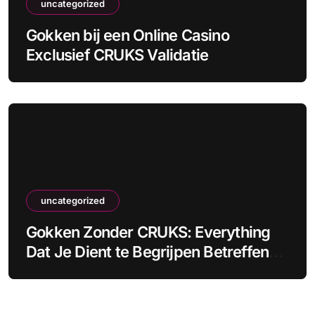
uncategorized
Gokken bij een Online Casino
Exclusief CRUKS Validatie
uncategorized
Gokken Zonder CRUKS: Everything
Dat Je Dient te Begrijpen Betreffende
Onbeperkt Gokken