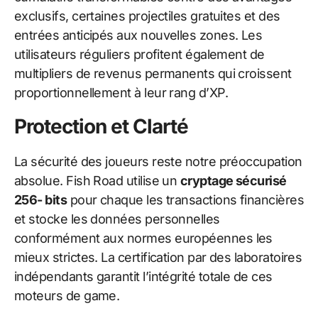
exclusifs, certaines projectiles gratuites et des
entrées anticipés aux nouvelles zones. Les
utilisateurs réguliers profitent également de
multipliers de revenus permanents qui croissent
proportionnellement à leur rang d’XP.
Protection et Clarté
La sécurité des joueurs reste notre préoccupation
absolue. Fish Road utilise un
cryptage sécurisé
256- bits
pour chaque les transactions financières
et stocke les données personnelles
conformément aux normes européennes les
mieux strictes. La certification par des laboratoires
indépendants garantit l’intégrité totale de ces
moteurs de game.