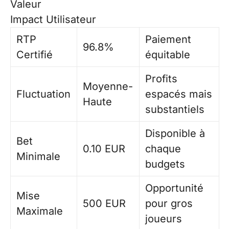
Valeur
Impact Utilisateur
RTP
Paiement
96.8%
Certifié
équitable
Profits
Moyenne-
Fluctuation
espacés mais
Haute
substantiels
Disponible à
Bet
0.10 EUR
chaque
Minimale
budgets
Opportunité
Mise
500 EUR
pour gros
Maximale
joueurs