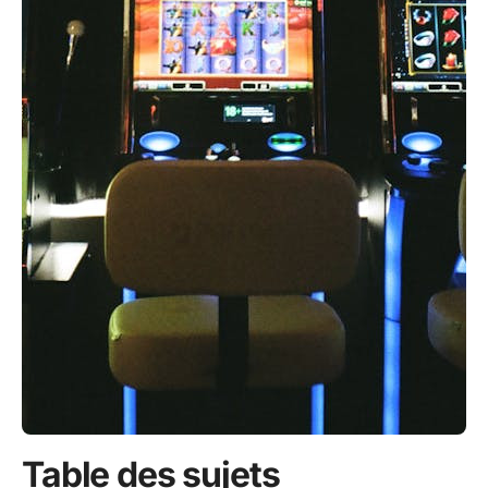
Table des sujets