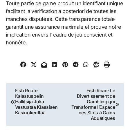
Toute partie de game produit un identifiant unique
facilitant la vérification a posteriori de toutes les
manches disputées. Cette transparence totale
garantit une assurance maximale et prouve notre
implication envers l’ cadre de jeu conscient et
honnête.
Post
Fish Route:
Fish Road: Le
Kalastuspelin
Divertissement de
navigation
Hallitsija Joka
Gambling qui
Vastustaa Klassisen
Transforme l’Espace
Kasinokenttää
des Slots à Gains
Aquatiques