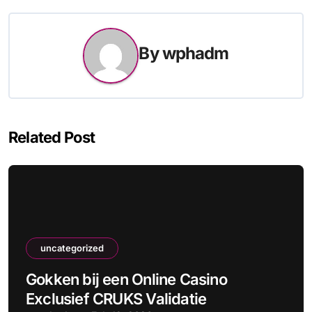
By
wphadm
Related Post
uncategorized
Gokken bij een Online Casino
Exclusief CRUKS Validatie