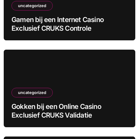
uncategorized
Gamen bij een Internet Casino
Exclusief CRUKS Controle
uncategorized
Gokken bij een Online Casino
Exclusief CRUKS Validatie