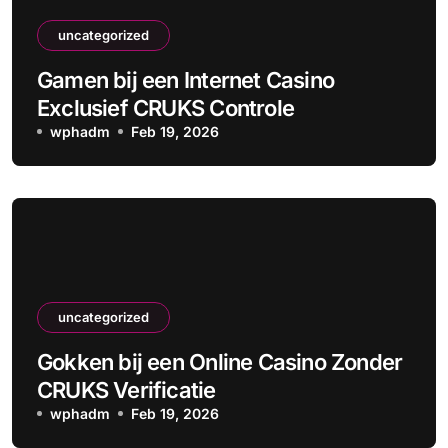
uncategorized
Gamen bij een Internet Casino
Exclusief CRUKS Controle
wphadm
Feb 19, 2026
uncategorized
Gokken bij een Online Casino Zonder
CRUKS Verificatie
wphadm
Feb 19, 2026