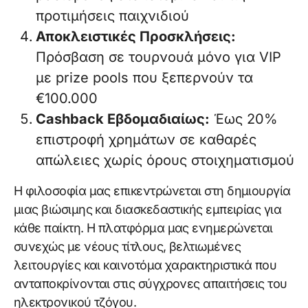
προτιμήσεις παιχνιδιού
Αποκλειστικές Προσκλήσεις:
Πρόσβαση σε τουρνουά μόνο για VIP
με prize pools που ξεπερνούν τα
€100.000
Cashback Εβδομαδιαίως:
Έως 20%
επιστροφή χρημάτων σε καθαρές
απώλειες χωρίς όρους στοιχηματισμού
Η φιλοσοφία μας επικεντρώνεται στη δημιουργία
μιας βιώσιμης και διασκεδαστικής εμπειρίας για
κάθε παίκτη. Η πλατφόρμα μας ενημερώνεται
συνεχώς με νέους τίτλους, βελτιωμένες
λειτουργίες και καινοτόμα χαρακτηριστικά που
ανταποκρίνονται στις σύγχρονες απαιτήσεις του
ηλεκτρονικού τζόγου.