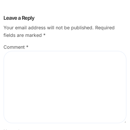
Leave a Reply
Your email address will not be published.
Required
fields are marked
*
Comment
*