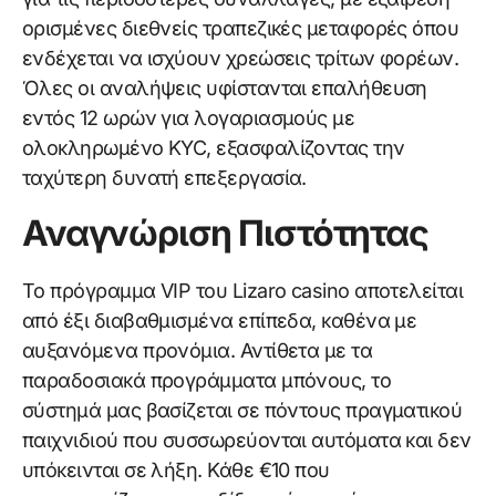
ορισμένες διεθνείς τραπεζικές μεταφορές όπου
ενδέχεται να ισχύουν χρεώσεις τρίτων φορέων.
Όλες οι αναλήψεις υφίστανται επαλήθευση
εντός 12 ωρών για λογαριασμούς με
ολοκληρωμένο KYC, εξασφαλίζοντας την
ταχύτερη δυνατή επεξεργασία.
Αναγνώριση Πιστότητας
Το πρόγραμμα VIP του Lizaro casino αποτελείται
από έξι διαβαθμισμένα επίπεδα, καθένα με
αυξανόμενα προνόμια. Αντίθετα με τα
παραδοσιακά προγράμματα μπόνους, το
σύστημά μας βασίζεται σε πόντους πραγματικού
παιχνιδιού που συσσωρεύονται αυτόματα και δεν
υπόκεινται σε λήξη. Κάθε €10 που