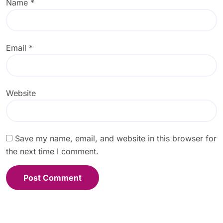
Name
*
Email
*
Website
Save my name, email, and website in this browser for
the next time I comment.