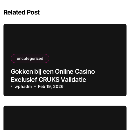
Related Post
uncategorized
Gokken bij een Online Casino
Exclusief CRUKS Validatie
wphadm
Feb 19, 2026