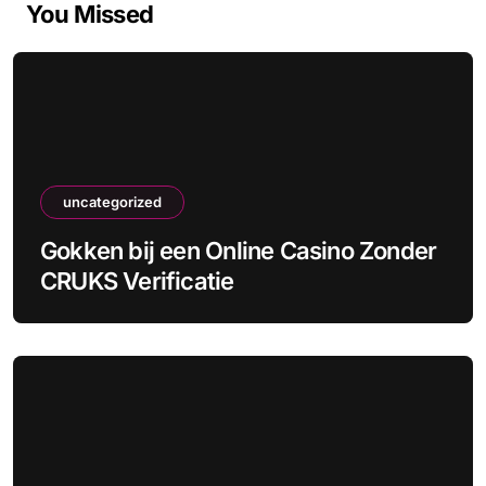
You Missed
uncategorized
Gokken bij een Online Casino Zonder
CRUKS Verificatie