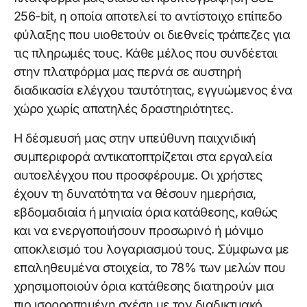
256-bit, η οποία αποτελεί το αντίστοιχο επίπεδο
φύλαξης που υιοθετούν οι διεθνείς τράπεζες για
τις πληρωμές τους. Κάθε μέλος που συνδέεται
στην πλατφόρμα μας περνά σε αυστηρή
διαδικασία ελέγχου ταυτότητας, εγγυώμενος ένα
χώρο χωρίς απατηλές δραστηριότητες.
Η δέσμευσή μας στην υπεύθυνη παιχνιδική
συμπεριφορά αντικατοπτρίζεται στα εργαλεία
αυτοελέγχου που προσφέρουμε. Οι χρήστες
έχουν τη δυνατότητα να θέσουν ημερήσια,
εβδομαδιαία ή μηνιαία όρια κατάθεσης, καθώς
και να ενεργοποιήσουν προσωρινό ή μόνιμο
αποκλεισμό του λογαριασμού τους. Σύμφωνα με
επαληθευμένα στοιχεία, το 78% των μελών που
χρησιμοποιούν όρια κατάθεσης διατηρούν μια
πιο ισορροπημένη σχέση με τον διαδικτυακό