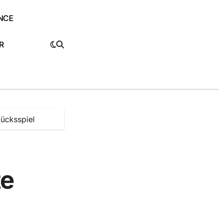
NCE
R
lücksspiel
te