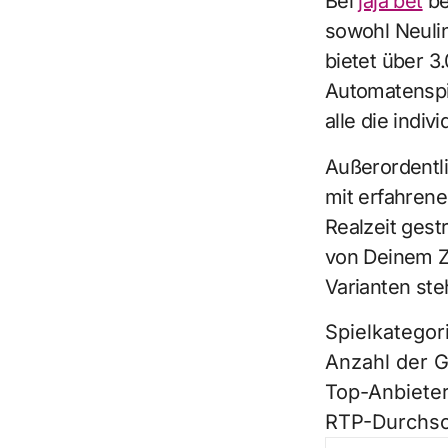
Bei
jaja bet
be
sowohl Neulin
bietet über 3
Automatenspi
alle die indiv
Außerordentli
mit erfahren
Realzeit gest
von Deinem Zu
Varianten ste
Spielkategor
Anzahl der 
Top-Anbiete
RTP-Durchsc