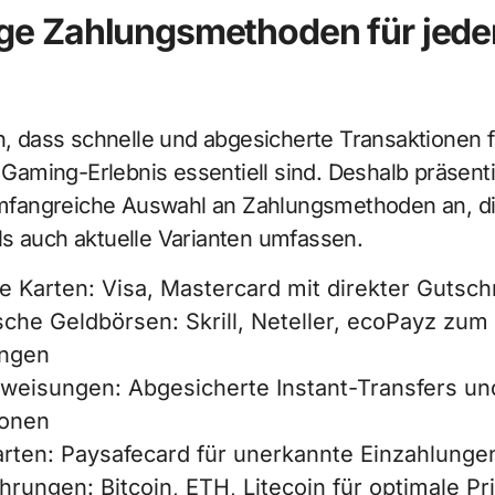
tige Zahlungsmethoden für jede
, dass schnelle und abgesicherte Transaktionen f
 Gaming-Erlebnis essentiell sind. Deshalb präsenti
umfangreiche Auswahl an Zahlungsmethoden an, d
 als auch aktuelle Varianten umfassen.
e Karten: Visa, Mastercard mit direkter Gutschr
sche Geldbörsen: Skrill, Neteller, ecoPayz zum 
ngen
weisungen: Abgesicherte Instant-Transfers u
ionen
rten: Paysafecard für unerkannte Einzahlunge
rungen: Bitcoin, ETH, Litecoin für optimale Pr