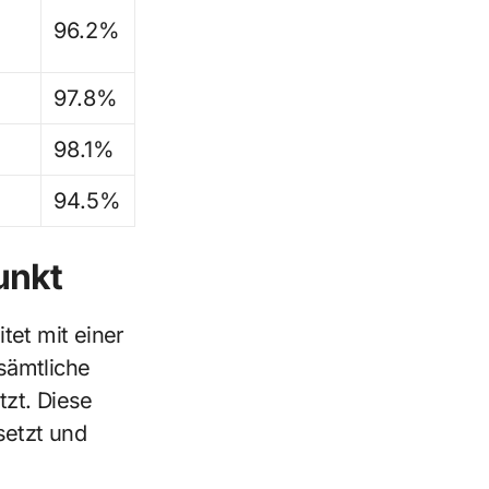
96.2%
97.8%
98.1%
94.5%
unkt
tet mit einer
sämtliche
tzt. Diese
setzt und