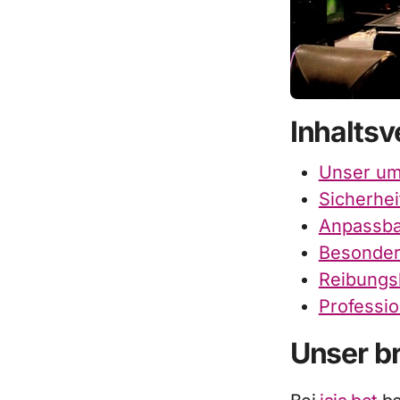
Inhaltsv
Unser um
Sicherhei
Anpassbar
Besonder
Reibungsl
Professio
Unser br