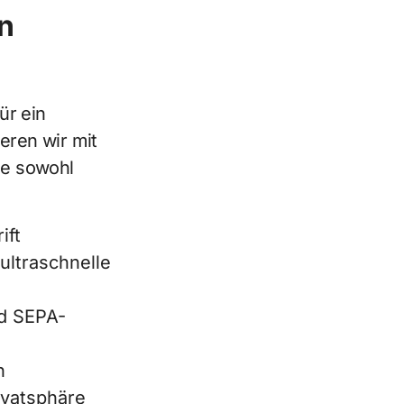
n
ür ein
eren wir mit
ie sowohl
ift
ultraschnelle
nd SEPA-
n
ivatsphäre