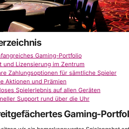
erzeichnis
fangreiches Gaming-Portfolio
t und Lizensierung im Zentrum
e Zahlungsoptionen für sämtliche Spieler
e Aktionen und Prämien
oses Spielerlebnis auf allen Geräten
neller Support rund über die Uhr
eitgefächertes Gaming-Portfol