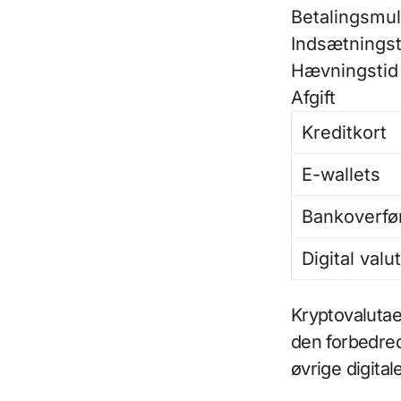
Betalingsmu
Indsætningst
Hævningstid
Afgift
Kreditkort
E-wallets
Bankoverfø
Digital valu
Kryptovalutae
den forbedred
øvrige digita