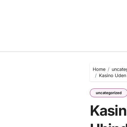
Skip
to
content
Home
uncate
Kasino Uden
uncategorized
Kasi