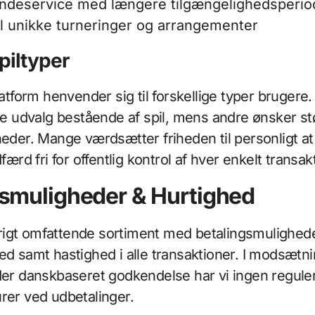
undeservice med længere tilgængelighedsperio
l unikke turneringer og arrangementer
piltyper
latform henvender sig til forskellige typer brugere
re udvalg bestående af spil, mens andre ønsker st
eder. Mange værdsætter friheden til personligt 
færd fri for offentlig kontrol af hver enkelt transak
gsmuligheder & Hurtighed
t rigt omfattende sortiment med betalingsmulighede
d samt hastighed i alle transaktioner. I modsætnin
der danskbaseret godkendelse har vi ingen regule
rer ved udbetalinger.