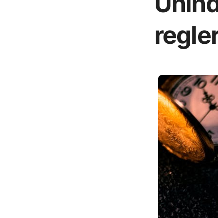
Uhin
regle