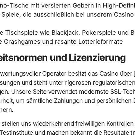
no-Tische mit versierten Gebern in High-Defini
 Spiele, die ausschließlich bei unserem Casino 
e Tischspiele wie Blackjack, Pokerspiele und B
ve Crashgames und rasante Lotterieformate
eitsnormen und Lizenzierung
twortungsvoller Operator besitzt das Casino über 
sungen und steht unter rigorosen regulatorische
n. Unsere Seite verwendet modernste SSL-Tech
rheit, um sämtliche Zahlungen und persönlichen 
chern.
stellen uns wiederkehrend freiwilligen Kontrollen
estinstitute und machen bekannt die Resultate t