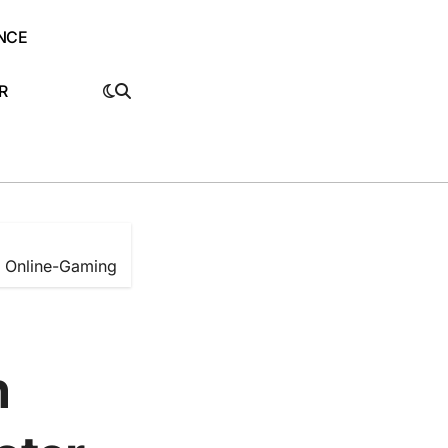
NCE
R
s Online-Gaming
n