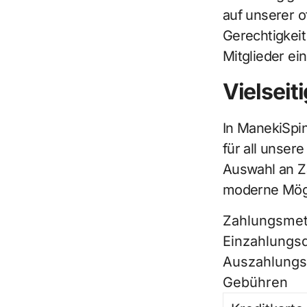
auf unserer o
Gerechtigkeit
Mitglieder ei
Vielseit
In ManekiSpin
für all unser
Auswahl an Z
moderne Mögl
Zahlungsme
Einzahlungs
Auszahlungs
Gebühren