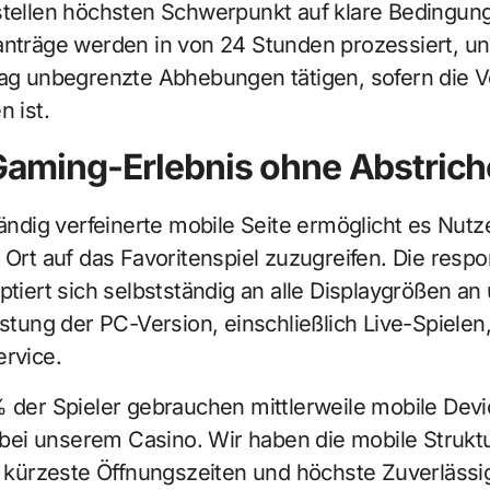
tellen höchsten Schwerpunkt auf klare Bedingung
nträge werden in von 24 Stunden prozessiert, un
g unbegrenzte Abhebungen tätigen, sofern die Ve
 ist.
Gaming-Erlebnis ohne Abstrich
ändig verfeinerte mobile Seite ermöglicht es Nutze
Ort auf das Favoritenspiel zuzugreifen. Die respo
tiert sich selbstständig an alle Displaygrößen an 
stung der PC-Version, einschließlich Live-Spielen
rvice.
der Spieler gebrauchen mittlerweile mobile Devi
 bei unserem Casino. Wir haben die mobile Struktu
 kürzeste Öffnungszeiten und höchste Zuverlässig