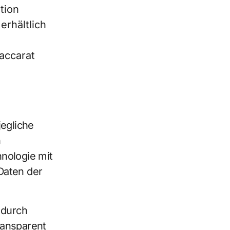
tion
erhältlich
accarat
jegliche
n
nologie mit
Daten der
 durch
ransparent