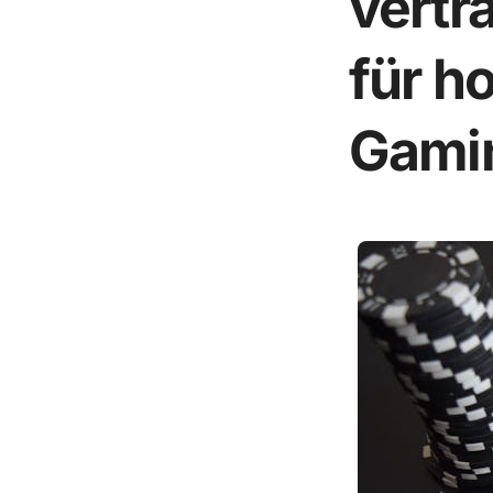
vertr
für h
Gami