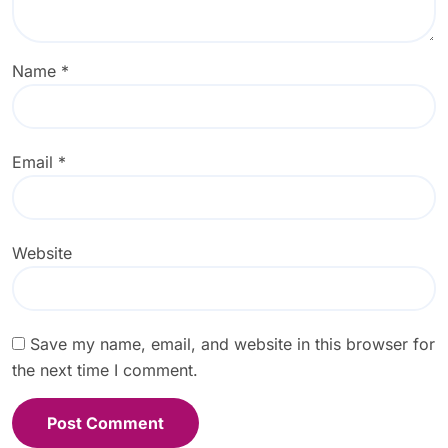
Name
*
Email
*
Website
Save my name, email, and website in this browser for
the next time I comment.