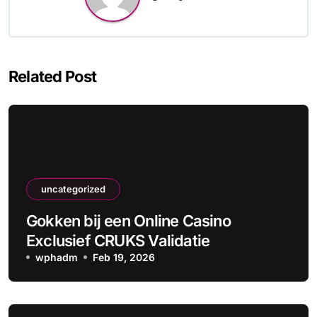
Related Post
uncategorized
Gokken bij een Online Casino
Exclusief CRUKS Validatie
wphadm
Feb 19, 2026