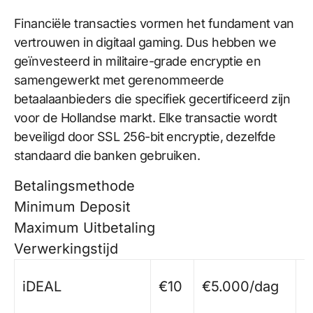
Financiële transacties vormen het fundament van
vertrouwen in digitaal gaming. Dus hebben we
geïnvesteerd in militaire-grade encryptie en
samengewerkt met gerenommeerde
betaalaanbieders die specifiek gecertificeerd zijn
voor de Hollandse markt. Elke transactie wordt
beveiligd door SSL 256-bit encryptie, dezelfde
standaard die banken gebruiken.
Betalingsmethode
Minimum Deposit
Maximum Uitbetaling
Verwerkingstijd
I
iDEAL
€10
€5.000/dag
6