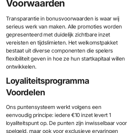
Voorwaarden
Transparantie in bonusvoorwaarden is waar wij
serieus werk van maken. Alle promoties worden
gepresenteerd met duidelijk zichtbare inzet
vereisten en tijdslimieten. Het welkomstpakket
bestaat uit diverse componenten die spelers
flexibiliteit geven in hoe ze hun startkapitaal willen
ontwikkelen.
Loyaliteitsprogramma
Voordelen
Ons puntensysteem werkt volgens een
eenvoudig principe: iedere €10 inzet levert 1
loyaliteitspunt op. De punten zijn inwisselbaar voor
spelgeld, maar ook voor exclusieve ervaringen