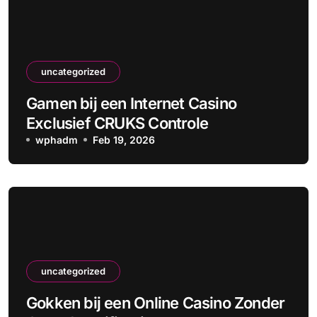
uncategorized
Gamen bij een Internet Casino
Exclusief CRUKS Controle
wphadm
Feb 19, 2026
uncategorized
Gokken bij een Online Casino Zonder