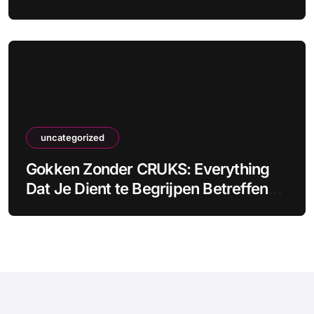
uncategorized
Gokken Zonder CRUKS: Everything
Dat Je Dient te Begrijpen Betreffende
Onbeperkt Gokken