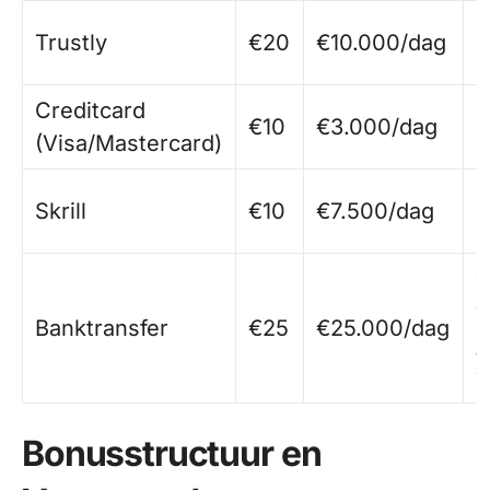
D
Trustly
€20
€10.000/dag
u
Creditcard
D
€10
€3.000/dag
(Visa/Mastercard)
2
I
Skrill
€10
€7.500/dag
2
1
w
Banktransfer
€25
€25.000/dag
/
w
Bonusstructuur en