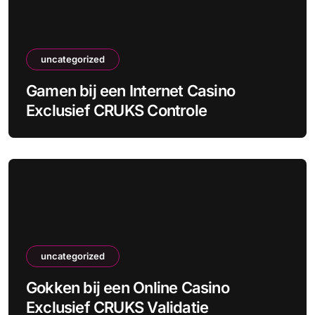
uncategorized
Gamen bij een Internet Casino
Exclusief CRUKS Controle
uncategorized
Gokken bij een Online Casino
Exclusief CRUKS Validatie