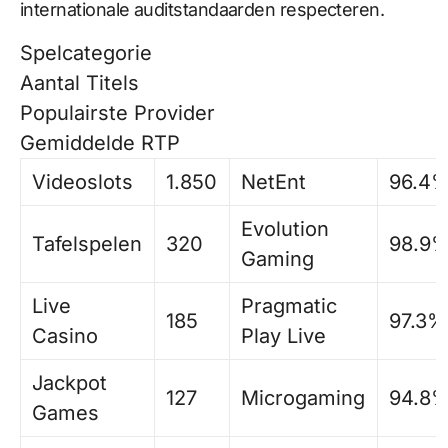
internationale auditstandaarden respecteren.
Spelcategorie
Aantal Titels
Populairste Provider
Gemiddelde RTP
Videoslots
1.850
NetEnt
96.4
Evolution
Tafelspelen
320
98.9
Gaming
Live
Pragmatic
185
97.3%
Casino
Play Live
Jackpot
127
Microgaming
94.8
Games