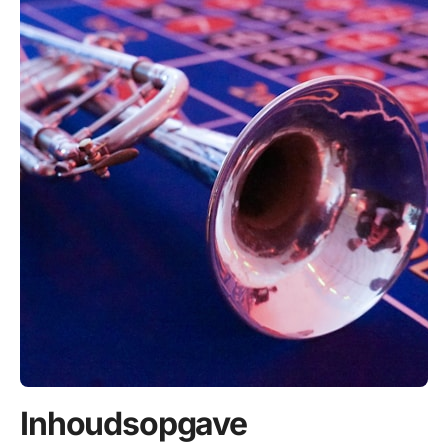
Inhoudsopgave