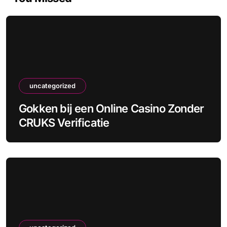
uncategorized
Gokken bij een Online Casino Zonder
CRUKS Verificatie