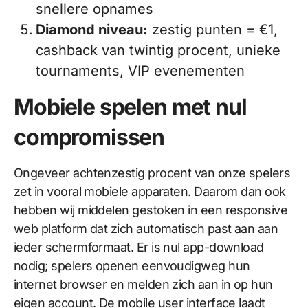
snellere opnames
Diamond niveau:
zestig punten = €1,
cashback van twintig procent, unieke
tournaments, VIP evenementen
Mobiele spelen met nul
compromissen
Ongeveer achtenzestig procent van onze spelers
zet in vooral mobiele apparaten. Daarom dan ook
hebben wij middelen gestoken in een responsive
web platform dat zich automatisch past aan aan
ieder schermformaat. Er is nul app-download
nodig; spelers openen eenvoudigweg hun
internet browser en melden zich aan in op hun
eigen account. De mobile user interface laadt