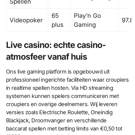
Spellen
65
Play’n Go
Videopoker
97.8
plus
Gaming
Live casino: echte casino-
atmosfeer vanaf huis
Ons live gaming platform is opgebouwd uit
professioneel ingerichte faciliteiten waar croupiers
in realtime spellen hosten. Via HD streaming
systemen kunnen spelers communiceren met
croupiers en overige deelnemers. Wij leveren
versies zoals Electrische Roulette, Oneindig
Blackjack, Droomvanger en verschillende
baccarat spellen met betting limits van €0,50 tot