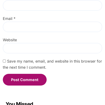
Email
*
Website
Save my name, email, and website in this browser for
the next time I comment.
You Missed