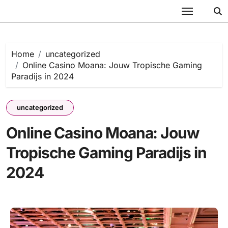
Skip
to
content
Home
uncategorized
Online Casino Moana: Jouw Tropische Gaming
Paradijs in 2024
uncategorized
Online Casino Moana: Jouw
Tropische Gaming Paradijs in
2024