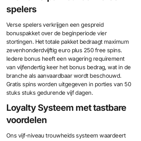
spelers
Verse spelers verkrijgen een gespreid
bonuspakket over de beginperiode vier
stortingen. Het totale pakket bedraagt maximum
zevenhonderdvijftig euro plus 250 free spins.
Iedere bonus heeft een wagering requirement
van vijfendertig keer het bonus bedrag, wat in de
branche als aanvaardbaar wordt beschouwd.
Gratis spins worden uitgegeven in porties van 50
stuks stuks gedurende vijf dagen.
Loyalty Systeem met tastbare
voordelen
Ons vijf-niveau trouwheids systeem waardeert