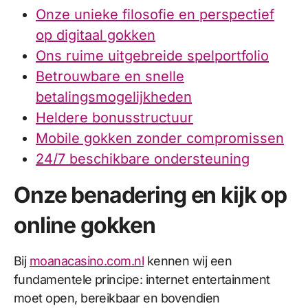
Onze unieke filosofie en perspectief
op digitaal gokken
Ons ruime uitgebreide spelportfolio
Betrouwbare en snelle
betalingsmogelijkheden
Heldere bonusstructuur
Mobile gokken zonder compromissen
24/7 beschikbare ondersteuning
Onze benadering en kijk op
online gokken
Bij
moanacasino.com.nl
kennen wij een
fundamentele principe: internet entertainment
moet open, bereikbaar en bovendien