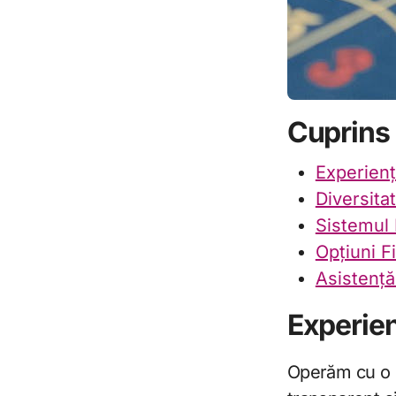
Cuprins
Experienț
Diversita
Sistemul
Opțiuni F
Asistență
Experien
Operăm cu o 