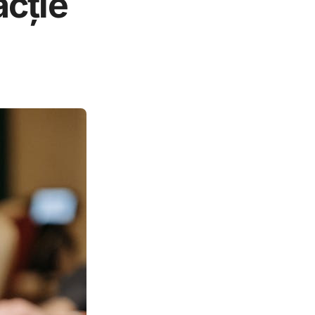
acție