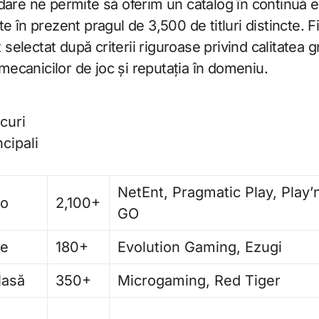
are ne permite să oferim un catalog în continuă 
 în prezent pragul de 3,500 de titluri distincte. F
 selectat după criterii riguroase privind calitatea gr
 mecanicilor de joc și reputația în domeniu.
curi
ncipali
NetEnt, Pragmatic Play, Play’
eo
2,100+
GO
ve
180+
Evolution Gaming, Ezugi
Masă
350+
Microgaming, Red Tiger