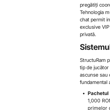
pregătiți coo
Tehnologia mul
chat permit i
exclusive VIP 
privată.
Sistemu
StructuRam pr
tip de jucător
ascunse sau c
fundamental a
Pachetul 
1,000 RON
primelor c