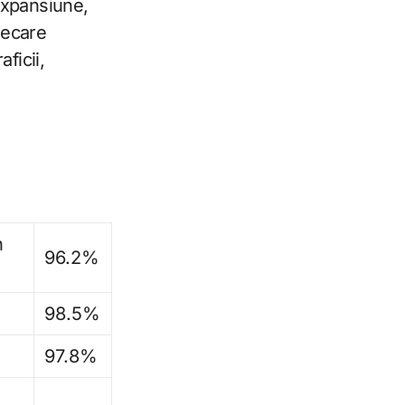
expansiune,
iecare
aficii,
n
96.2%
98.5%
97.8%