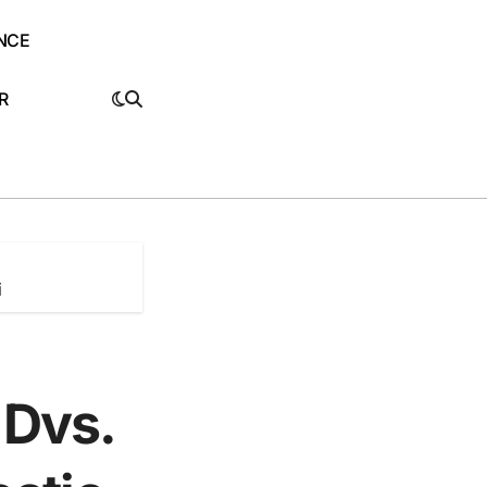
NCE
R
i
 Dvs.