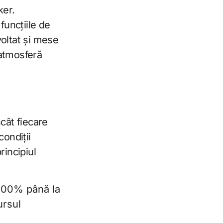
ker.
funcțiile de
oltat și mese
 atmosferă
cât fiecare
condiții
rincipiul
 100% până la
ursul