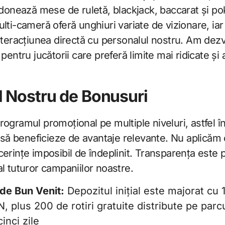
rdonează mese de ruletă, blackjack, baccarat și po
ti-cameră oferă unghiuri variate de vizionare, iar 
nteracțiunea directă cu personalul nostru. Am dezv
pentru jucătorii care preferă limite mai ridicate și
l Nostru de Bonusuri
ogramul promoțional pe multiple niveluri, astfel în
 să beneficieze de avantaje relevante. Nu aplicăm 
erințe imposibil de îndeplinit. Transparența este p
l tuturor campaniilor noastre.
de Bun Venit:
Depozitul inițial este majorat cu
, plus 200 de rotiri gratuite distribute pe parc
inci zile