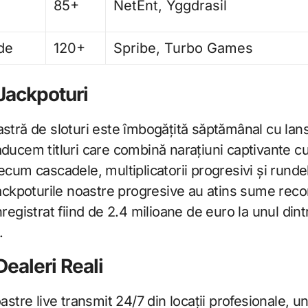
85+
NetEnt, Yggdrasil
de
120+
Spribe, Turbo Games
 Jackpoturi
stră de sloturi este îmbogățită săptămânal cu lans
ducem titluri care combină narațiuni captivante c
ecum cascadele, multiplicatorii progresivi și rund
Jackpoturile noastre progresive au atins sume reco
registrat fiind de 2.4 milioane de euro la unul dintr
.
ealeri Reali
astre live transmit 24/7 din locații profesionale, u